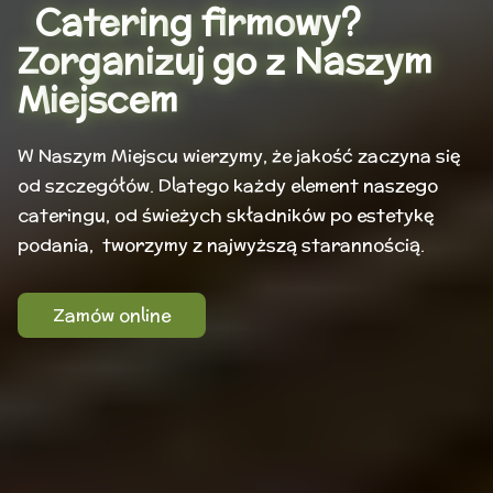
C
a
t
e
r
i
n
g
f
r
m
o
w
y
?
Z
o
r
g
a
n
i
z
u
j
g
o
z
N
a
s
z
y
m
M
i
e
j
s
c
e
m
W
N
a
s
z
y
m
M
i
e
j
s
c
u
w
i
e
r
z
y
m
y
,
ż
e
j
a
k
o
ś
ć
z
a
c
z
y
n
a
s
i
ę
o
d
s
z
c
z
e
g
ó
ł
ó
w
.
D
l
a
t
e
g
o
k
a
ż
d
y
e
l
e
m
e
n
t
n
a
s
z
e
g
o
c
a
t
e
r
i
n
g
u
,
o
d
ś
w
i
e
ż
y
c
h
s
k
ł
a
d
n
i
k
ó
w
p
o
e
s
t
e
t
y
k
ę
p
o
d
a
n
i
a
,
t
w
o
r
z
y
m
y
z
n
a
j
w
y
ż
s
z
ą
s
t
a
r
a
n
n
o
ś
c
i
ą
.
Zamów online